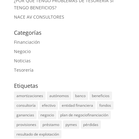
¿POR QUÉ TENGO PROBLEMAS DE TESORERÍA SI
TENGO BENEFICIOS?
NACE AV CONSULTORES
Categorías
Financiación
Negocio
Noticias
Tesorería
Etiquetas
amortizaciones
autónomos
banco
beneficios
consultoría
efectivo
entidad financiera
fondos
ganancias
negocio
plan de negociofinanciación
provisiones
préstamo
pymes
pérdidas
resultado de explotación