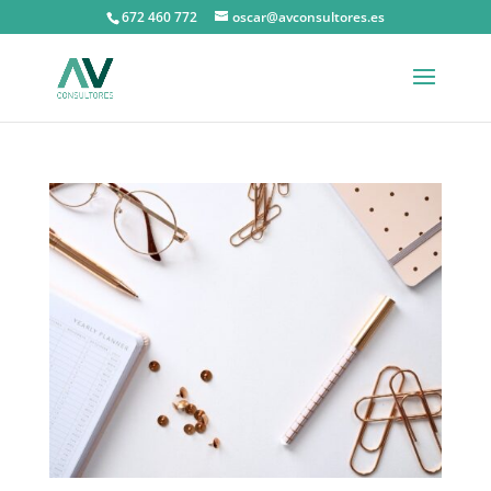
672 460 772
oscar@avconsultores.es