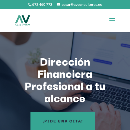
672 460 772
oscar@avconsultores.es
Dirección
Financiera
Profesional a tu
alcance
¡PIDE UNA CITA!