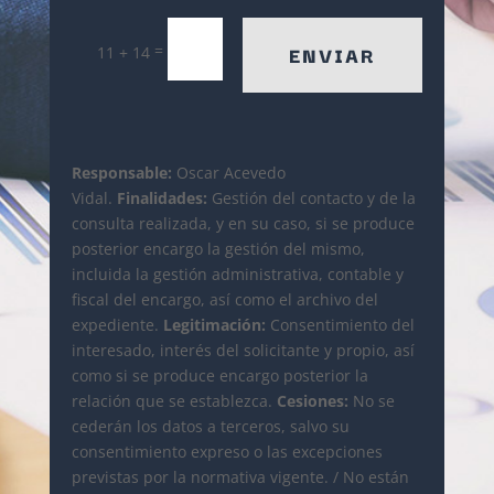
=
ENVIAR
11 + 14
Responsable:
Oscar Acevedo
Vidal.
Finalidades:
Gestión del contacto y de la
consulta realizada, y en su caso, si se produce
posterior encargo la gestión del mismo,
incluida la gestión administrativa, contable y
fiscal del encargo, así como el archivo del
expediente.
Legitimación:
Consentimiento del
interesado, interés del solicitante y propio, así
como si se produce encargo posterior la
relación que se establezca.
Cesiones:
No se
cederán los datos a terceros, salvo su
consentimiento expreso o las excepciones
previstas por la normativa vigente. / No están